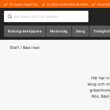
30 dagars öppet köp
En riktig maskinaffär på nätet!
Personlig
Robotgräsklippare
Motorsåg
Skog
Trädgård
Start
/
Bäst i test
Här har v
skog och ma
grästrimme
Rön, Bäst