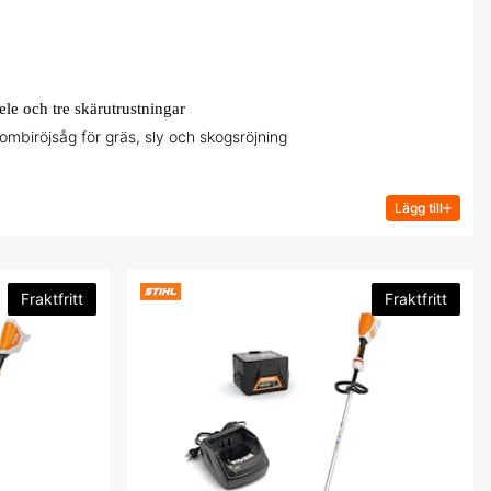
le och tre skärutrustningar
mbiröjsåg för gräs, sly och skogsröjning
Lägg till
Fraktfritt
Fraktfritt