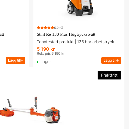
5.0
(9)
tt
Stihl Re 130 Plus Högtryckstvätt
Topptestad produkt | 135 bar arbetstryck
5 190 kr
Rek. pris 6 190 kr
Lägg till
Lägg till
I lager
Fraktfritt