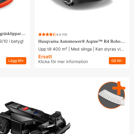
Segway Navimow X350E Robotgräsklippare - Premium maskin till fyndpris!
4.4
(10)
9/10 i betyg!
Husqvarna Automower® Aspire™ R4 Robotgräsklippare
Upp till 400 m² | Med slinga | Kan styras via Bluetooth
Ersatt
Lägg till
Gå till
Klicka för mer information