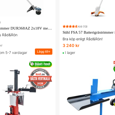
)
4.6
(13)
Makita Grästrimmer DUR368AZ 2x18V med långt handtag utan batteri & laddare
hos Råd&Rön
Bra köp enligt Råd&Rön!
3 240 kr
kr
Lägg till
 om 5-7 vardagar
I lager