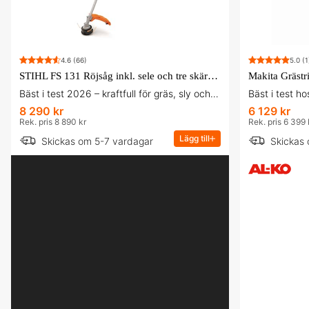
4.6
(66)
5.0
(1
STIHL FS 131 Röjsåg inkl. sele och tre skärutrustningar
Bäst i test 2026 – kraftfull för gräs, sly och mindre träd
Bäst i test 
8 290 kr
6 129 kr
Rek. pris 8 890 kr
Rek. pris 6 399 
Lägg till
Skickas om 5-7 vardagar
Skickas