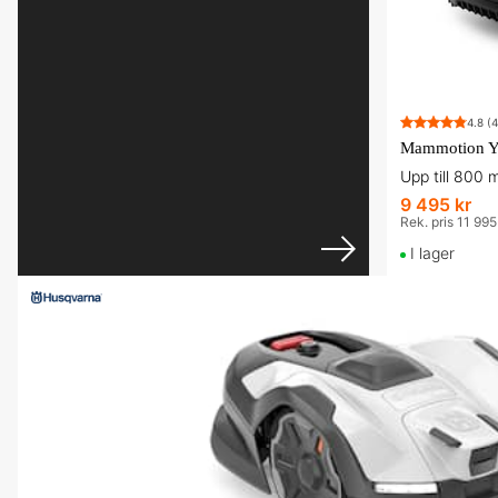
4.8
(4
9 495 kr
Rek. pris 11 995
I lager