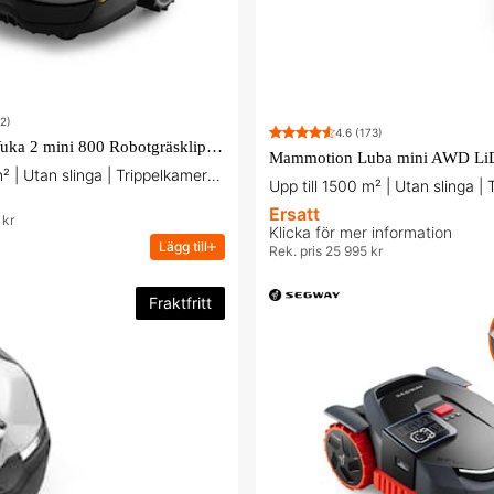
2)
4.6
(173)
Mammotion Yuka 2 mini 800 Robotgräsklippare - 24-pack knivar på köpet!
Mammotion Luba mini AWD LiDA
Upp till 800 m² | Utan slinga | Trippelkamerabaserad AI-vision
Upp till 1500 m² | Utan slinga |
Ersatt
 kr
Klicka för mer information
Lägg till
Rek. pris 25 995 kr
Fraktfritt