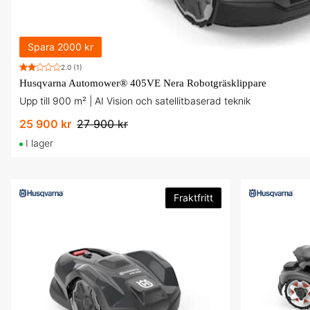
Spara
2000 kr
2.0
(1)
Husqvarna Automower® 405VE Nera Robotgräsklippare
Upp till 900 m² | AI Vision och satellitbaserad teknik
25 900 kr
27 900 kr
I lager
Fraktfritt