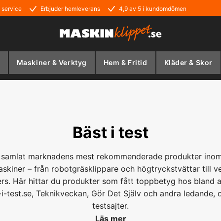
 service
Erbjuder hemleverans
4,9 av 5 i kundomdömen
Maskiner & Verktyg
Hem & Fritid
Kläder & Skor
Bäst i test
i samlat marknadens mest rekommenderade produkter inom
skiner – från robotgräsklippare och högtryckstvättar till v
rs. Här hittar du produkter som fått toppbetyg hos bland 
-i-test.se, Teknikveckan, Gör Det Själv och andra ledande,
testsajter.
Läs mer