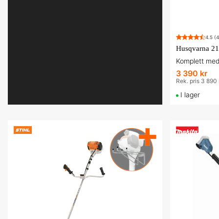
4.5
(4
Husqvarna 215
Komplett med
3 390 kr
Rek. pris 3 890 
I lager