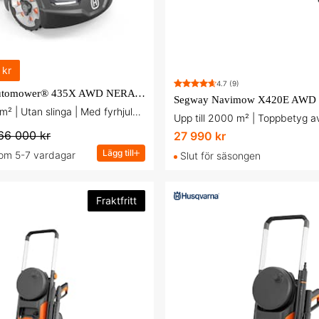
 kr
4.7
(9)
Husqvarna Automower® 435X AWD NERA Robotgräsklippare med slinglös teknik
Segway Navimow X420E AWD Rob
Upp till 5000 m² | Utan slinga | Med fyrhjulsdrift
Upp till 2000 m² | Toppbetyg 
66 000 kr
27 990 kr
Lägg till
 om 5-7 vardagar
Slut för säsongen
Fraktfritt