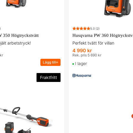
)
5.0
(2)
 350 Högtryckstvätt
Husqvarna PW 360 Högtryckstvä
ejält arbetstryck!
Perfekt tvätt för villan
4 990 kr
kr
Rek. pris 5 690 kr
Lägg till
I lager
Fraktfritt