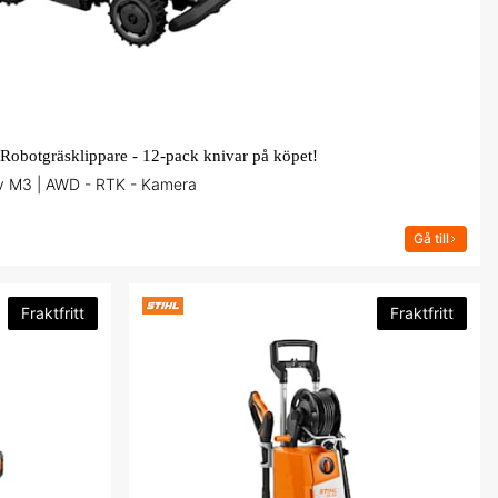
otgräsklippare - 12-pack knivar på köpet!
av M3 | AWD - RTK - Kamera
Gå till
Fraktfritt
Fraktfritt