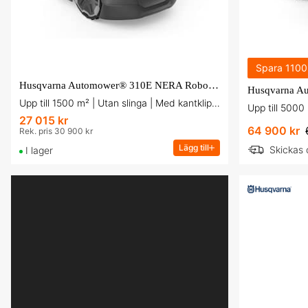
Spara
1100
Husqvarna Automower® 310E NERA Robotgräsklippare inkl Epos
Upp till 1500 m² | Utan slinga | Med kantklippning
27 015 kr
64 900 kr
Rek. pris 30 900 kr
Lägg till
Skickas
I lager