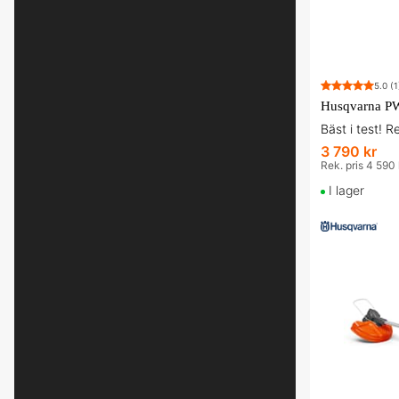
5.0
(1
Husqvarna PW
Bäst i test! R
3 790 kr
Rek. pris 4 590 
I lager