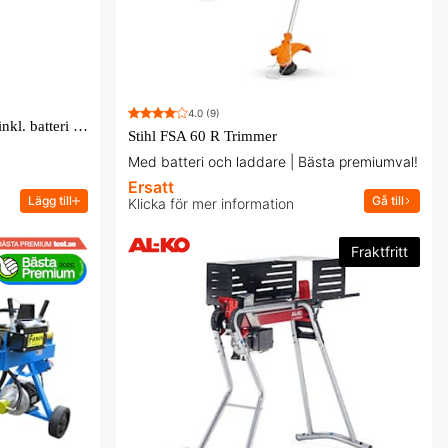
4.0
(9)
Stihl FSA 57 Batterigrästrimmer inkl. batteri och laddare
Stihl FSA 60 R Trimmer
Med batteri och laddare | Bästa premiumval!
Ersatt
Lägg till
Gå till
Klicka för mer information
Fraktfritt