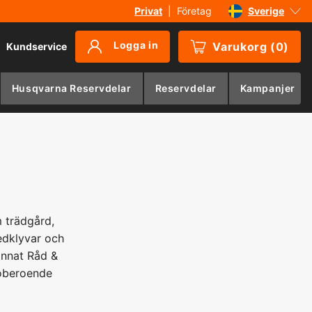
Privat
|
Företag
Sverige
Danmark
Logga in
Varukorg
(
0
)
Kundservice
Suomi
Norge
Husqvarna Reservdelar
Reservdelar
Kampanjer
Deutschland
 trädgård,
edklyvar och
annat Råd &
 oberoende