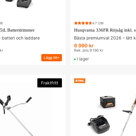
9)
4.7
(29)
iL Batteritrimmer
Husqvarna 336FR Röjsåg inkl. se
 batteri och laddare
Bästa premiumval 2026 – lätt ko
6 990 kr
kr
Rek. pris 9 190 kr
Lägg till
I lager
Fraktfritt