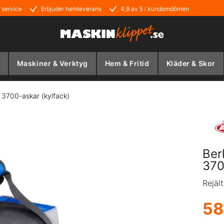
 service
Erbjuder hemleverans
4,9 av 5 i kundomdömen
Maskiner & Verktyg
Hem & Fritid
Kläder & Skor
 3700-askar (kylfack)
Ber
370
Rejäl
58