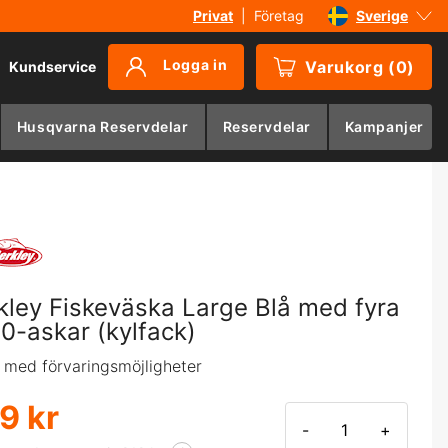
Privat
|
Företag
Sverige
Danmark
Logga in
Varukorg
(
0
)
Kundservice
Suomi
Norge
Husqvarna Reservdelar
Reservdelar
Kampanjer
Deutschland
kley Fiskeväska Large Blå med fyra
0-askar (kylfack)
t med förvaringsmöjligheter
9 kr
-
+