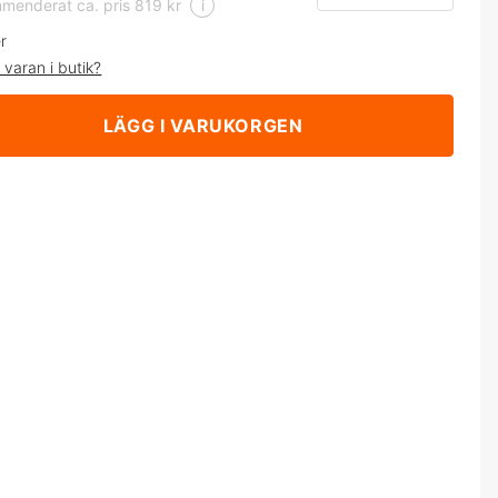
menderat ca. pris 819 kr
i
er
 varan i butik?
LÄGG I VARUKORGEN