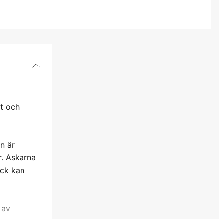
et och
n är
r. Askarna
ack kan
 av