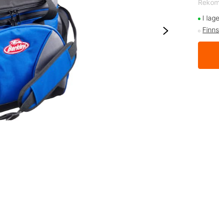
Rekom
I lag
Finns