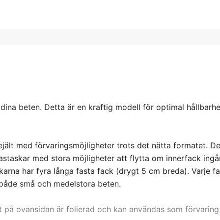
 dina beten. Detta är en kraftig modell för optimal hållbarh
jält med förvaringsmöjligheter trots det nätta formatet. De
lastaskar med stora möjligheter att flytta om innerfack ingå
arna har fyra långa fasta fack (drygt 5 cm breda). Varje f
r både små och medelstora beten.
t på ovansidan är folierad och kan användas som förvaring