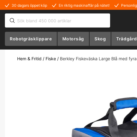
30 dagars öppet köp
En riktig maskinaffär på nätet!
Personlig
Robotgräsklippare
Motorsåg
Skog
Trädgård
Hem & Fritid
/
Fiske
/
Berkley Fiskeväska Large Blå med fyra