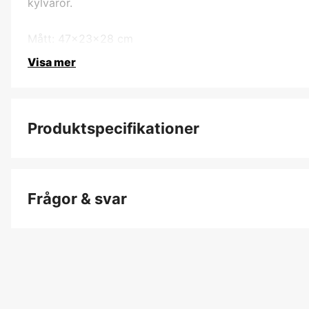
kylvaror.
Mått: 47x23x28 cm
Visa mer
Produktspecifikationer
Produktfiltrering
Frågor & svar