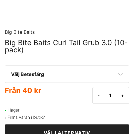
Big Bite Baits
Big Bite Baits Curl Tail Grub 3.0 (10-
pack)
Välj Betesfärg
Från
40 kr
Chartreuse Glitter
40 kr
-
+
I lager
Finns varan i butik?
VÄLJ ALTERNATIV