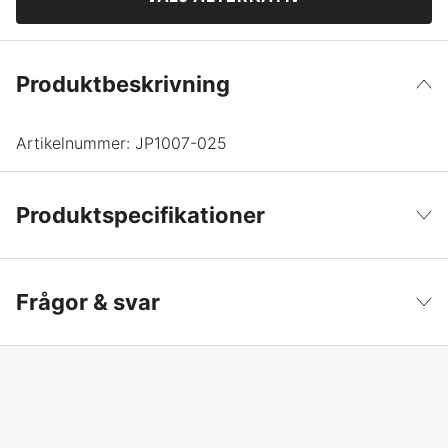
Produktbeskrivning
Artikelnummer:
JP1007-025
Produktspecifikationer
Fiskart
Abborre, Gös
Visa färre
Frågor & svar