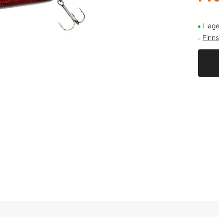
I lag
Finns