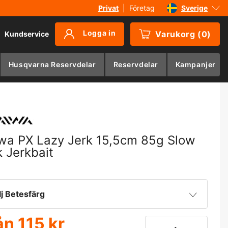
Privat
|
Företag
Sverige
Danmark
Logga in
Varukorg
(
0
)
Kundservice
Suomi
Norge
Husqvarna Reservdelar
Reservdelar
Kampanjer
Deutschland
wa PX Lazy Jerk 15,5cm 85g Slow
k Jerkbait
lj Betesfärg
ån
115 kr
otted Yellow
115 kr