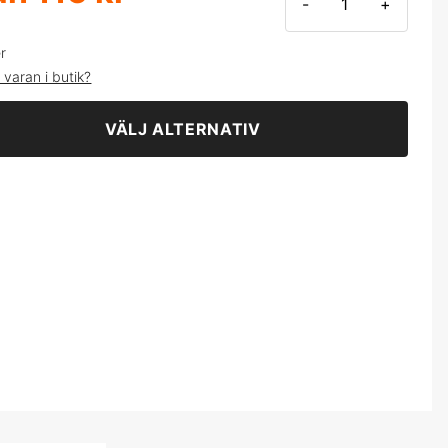
-
+
er
 varan i butik?
VÄLJ ALTERNATIV