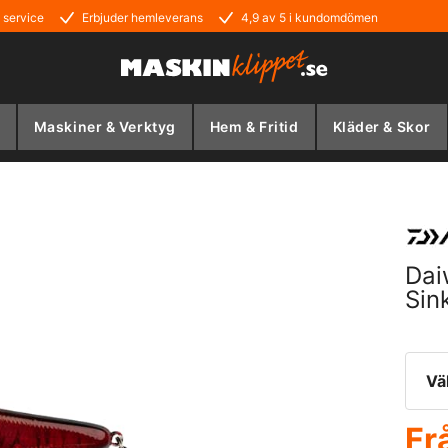
 service
Erbjuder hemleverans
4,9 av 5 i kundomdömen
Maskiner & Verktyg
Hem & Fritid
Kläder & Skor
Dai
Sin
Vä
Fr
Sp