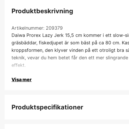
Produktbeskrivning
Artikelnummer:
209379
Daiwa Prorex Lazy Jerk 15,5 cm kommer i ett slow-sin
gräsbäddar, fiskedjupet är som bäst på ca 80 cm. K
kroppsformen, den klyver vinden på ett otroligt bra 
teknik, vevar du hem betet får den ett mer slingrande
effekt.
Visa mer
Produktspecifikationer
Krokstorlek, drag