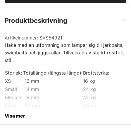
Produktbeskrivning
Artikelnummer:
SVS54921
Hake med en utformning som lämpar sig till jerkbaits,
swimbaits och jiggskallar. Tillverkad av starkt rostfritt
stål.
Storlek:
Totallängd (längsta längd):
Brottstyrka:
XS
12 mm
16 kg
Small
14 mm
24 kg
Medium
18 mm
42 kg
Large
20 mm
50 kg
Visa mer