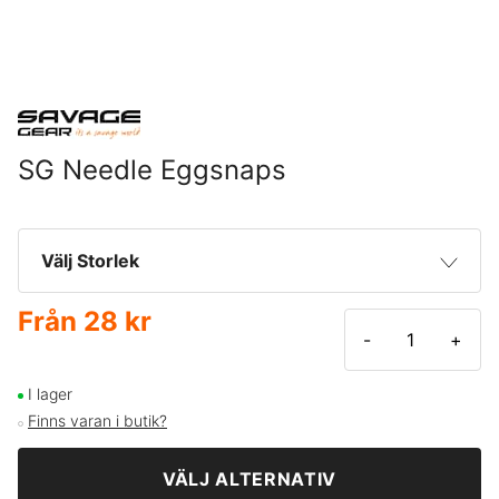
SG Needle Eggsnaps
Välj Storlek
Från
28 kr
Large
28 kr
-
+
I lager
Finns varan i butik?
VÄLJ ALTERNATIV