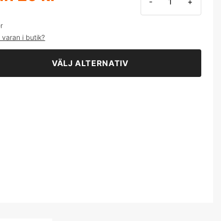
-
+
32 kr
er
 varan i butik?
VÄLJ ALTERNATIV