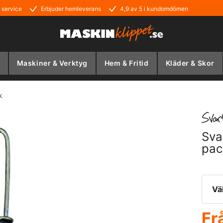
 service
Erbjuder hemleverans
4,9 av 5 i kundomdömen
Maskiner & Verktyg
Hem & Fritid
Kläder & Skor
k
Sva
pac
Vä
Fr
3