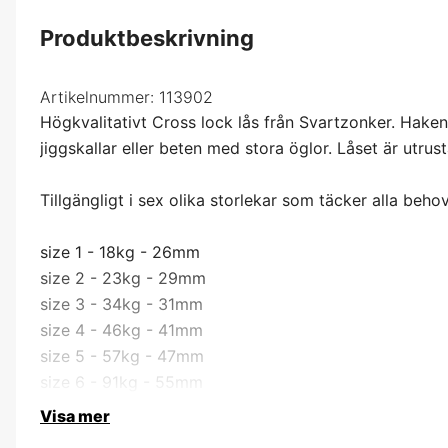
Produktbeskrivning
Artikelnummer:
113902
Högkvalitativt Cross lock lås från Svartzonker. Haken 
jiggskallar eller beten med stora öglor. Låset är utrus
Tillgängligt i sex olika storlekar som täcker alla behov
size 1 - 18kg - 26mm
size 2 - 23kg - 29mm
size 3 - 34kg - 31mm
size 4 - 46kg - 41mm
size 5 - 57kg - 47mm
size 6 - 91kg - 55mm
Visa mer