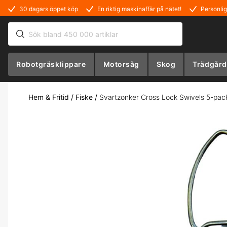
30 dagars öppet köp
En riktig maskinaffär på nätet!
Personlig
Robotgräsklippare
Motorsåg
Skog
Trädgård
Hem & Fritid
/
Fiske
/
Svartzonker Cross Lock Swivels 5-pac