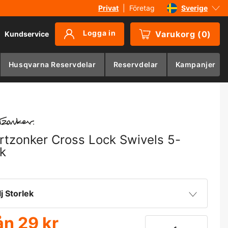
Privat
|
Företag
Sverige
Danmark
Logga in
Varukorg
(
0
)
Kundservice
Suomi
Norge
Husqvarna Reservdelar
Reservdelar
Kampanjer
Deutschland
rtzonker Cross Lock Swivels 5-
k
lj Storlek
ån
29 kr
29 kr