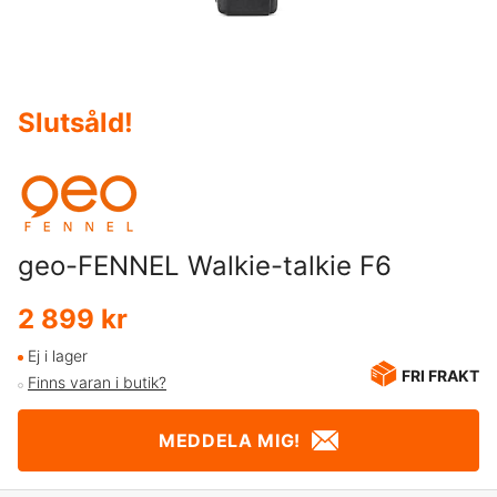
Slutsåld
!
geo-FENNEL Walkie-talkie F6
2 899 kr
Ej i lager
FRI FRAKT
Finns varan i butik?
MEDDELA MIG!