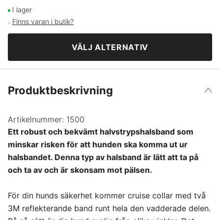
XS
230 kr
I lager
Finns varan i butik?
S
230 kr
VÄLJ ALTERNATIV
M
230 kr
Produktbeskrivning
L
230 kr
Artikelnummer:
XL
1500
230 kr
Ett robust och bekvämt halvstrypshalsband som
minskar risken för att hunden ska komma ut ur
XXL
230 kr
halsbandet. Denna typ av halsband är lätt att ta på
och ta av och är skonsam mot pälsen.
3XL
230 kr
För din hunds säkerhet kommer cruise collar med två
3M reflekterande band runt hela den vadderade delen.