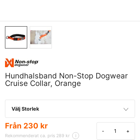
Hundhalsband Non-Stop Dogwear
Cruise Collar, Orange
Välj Storlek
Från
230 kr
XXS
230 kr
-
+
Rekommenderat ca. pris 289 kr
i