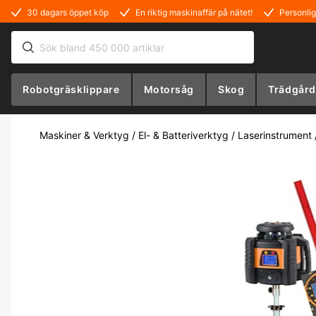
30 dagars öppet köp
En riktig maskinaffär på nätet!
Personlig
Robotgräsklippare
Motorsåg
Skog
Trädgård
Maskiner & Verktyg
/
El- & Batteriverktyg
/
Laserinstrument