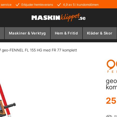
 service
Erbjuder hemleverans
4,9 av 5 i kundomdömen
Maskiner & Verktyg
Hem & Fritid
Kläder & Skor
/
geo-FENNEL FL 155 HG med FR 77 komplett
geo
kom
25
S