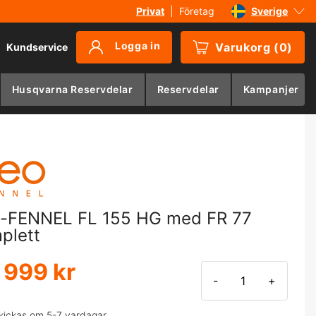
Privat
|
Företag
Sverige
Danmark
Logga in
Varukorg
(
0
)
Kundservice
Suomi
Norge
Husqvarna Reservdelar
Reservdelar
Kampanjer
Deutschland
-FENNEL FL 155 HG med FR 77
plett
 999 kr
-
+
kickas om 5-7 vardagar