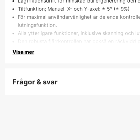
Lågfriktionsdrift för minskad bullergenerering och ö
Tiltfunktion; Manuell X- och Y-axel: ± 5° (± 9%)
För maximal användarvänlighet är de enda kontroller
lutningsfunktion.
Alla ytterligare funktioner, inklusive skanning och lu
Den robusta fjärrkontrollen har också en räckvidd 
Visa mer
Frågor & svar