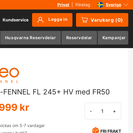
Privat
|
Företag
Sverige
Danmark
Logga in
Varukorg
(
0
)
Kundservice
Suomi
Norge
Husqvarna Reservdelar
Reservdelar
Kampanjer
Deutschland
-FENNEL FL 245+ HV med FR50
 999 kr
-
+
kickas om 5-7 vardagar
FRI FRAKT
 varan i butik?