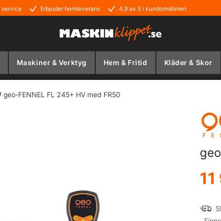
 service
Erbjuder hemleverans
4,9 av 5 i kundomdömen
Maskiner & Verktyg
Hem & Fritid
Kläder & Skor
/
geo-FENNEL FL 245+ HV med FR50
geo
11
S
Finns