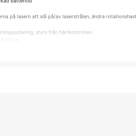
kad batteritid
na på lasern att slå på/av laserstrålen, ändra rotationshas
tningsjustering, styrs från fjärrkontrollen.
på 100 m.