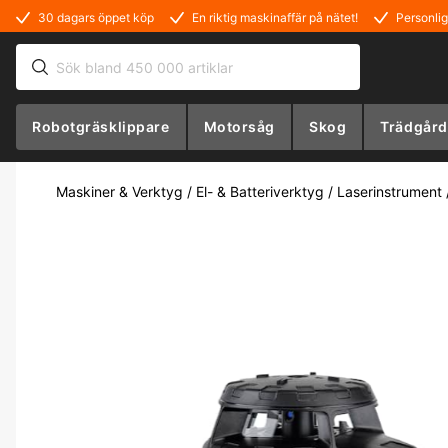
30 dagars öppet köp
En riktig maskinaffär på nätet!
Personlig
Robotgräsklippare
Motorsåg
Skog
Trädgård
Maskiner & Verktyg
/
El- & Batteriverktyg
/
Laserinstrument