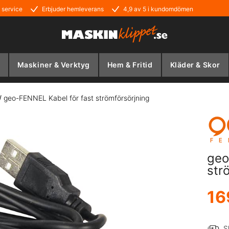
 service
Erbjuder hemleverans
4,9 av 5 i kundomdömen
Maskiner & Verktyg
Hem & Fritid
Kläder & Skor
/
geo-FENNEL Kabel för fast strömförsörjning
geo
str
16
S