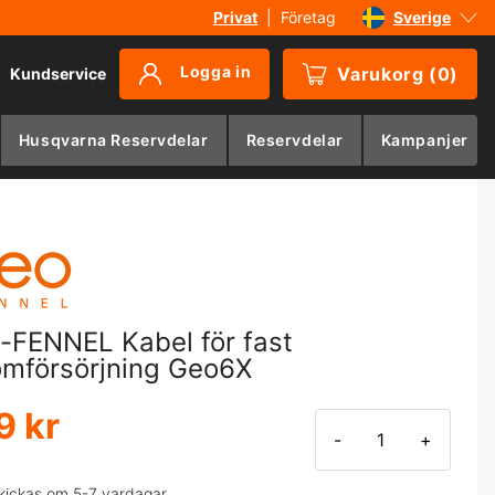
Privat
|
Företag
Sverige
Danmark
Logga in
Varukorg
(
0
)
Kundservice
Suomi
Norge
Husqvarna Reservdelar
Reservdelar
Kampanjer
Deutschland
-FENNEL Kabel för fast
ömförsörjning Geo6X
9 kr
-
+
kickas om 5-7 vardagar