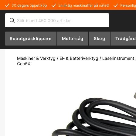
30 dagars öppet köp
En riktig maskinaffär på nätet!
Personlig
Robotgräsklippare
Motorsåg
Skog
Trädgård
Maskiner & Verktyg
/
El- & Batteriverktyg
/
Laserinstrument
Geo6X