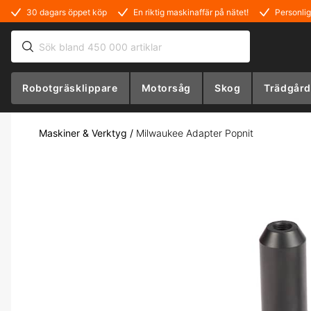
30 dagars öppet köp
En riktig maskinaffär på nätet!
Personlig
Robotgräsklippare
Motorsåg
Skog
Trädgård
Maskiner & Verktyg
/
Milwaukee Adapter Popnit