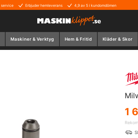
 service
Erbjuder hemleverans
4,9 av 5 i kundomdömen
Maskiner & Verktyg
Hem & Fritid
Kläder & Skor
Mil
1 
Rekomm
S