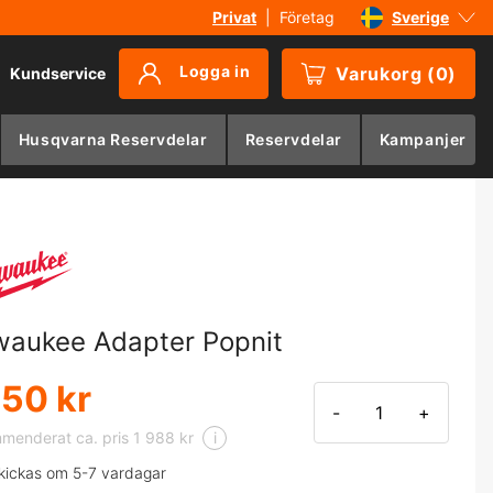
Privat
|
Företag
Sverige
Danmark
Logga in
Varukorg
(
0
)
Kundservice
Suomi
Norge
Husqvarna Reservdelar
Reservdelar
Kampanjer
Deutschland
waukee Adapter Popnit
650 kr
-
+
enderat ca. pris 1 988 kr
i
kickas om 5-7 vardagar