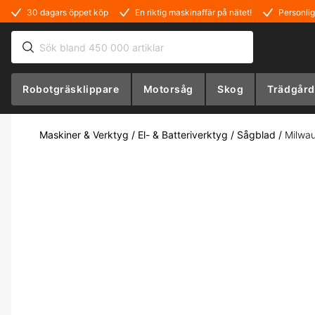
30 dagars öppet köp
En riktig maskinaffär på nätet!
Personlig
Robotgräsklippare
Motorsåg
Skog
Trädgård
Maskiner & Verktyg
/
El- & Batteriverktyg
/
Sågblad
/
Milwau