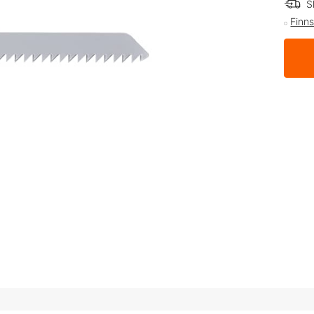
S
Finns