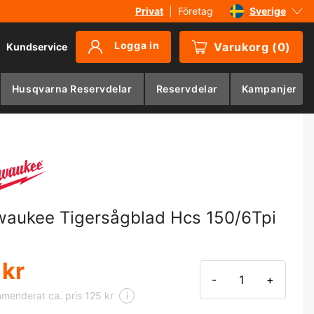
Privat
|
Företag
Sverige
Danmark
Logga in
Varukorg
(
0
)
Kundservice
Suomi
Norge
Husqvarna Reservdelar
Reservdelar
Kampanjer
Deutschland
waukee Tigersågblad Hcs 150/6Tpi
 kr
-
+
enderat ca. pris 125 kr
i