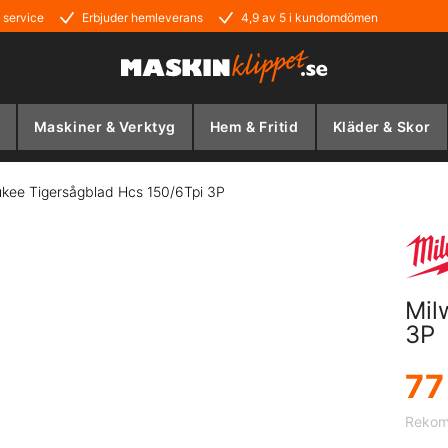
 service
Erbjuder hemleverans
4,9 av 5 i kundomdömen
Maskiner & Verktyg
Hem & Fritid
Kläder & Skor
kee Tigersågblad Hcs 150/6Tpi 3P
Mil
3P
77
Rekomm