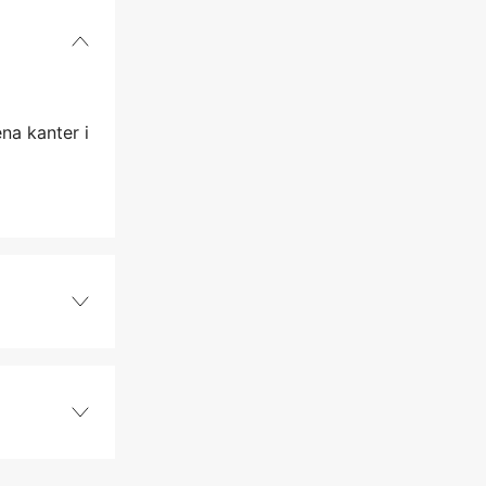
na kanter i
3 st