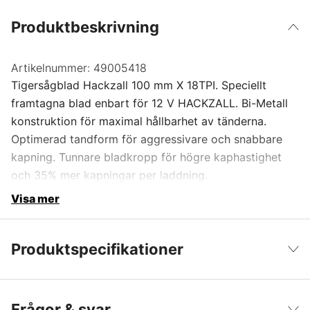
Produktbeskrivning
Artikelnummer:
49005418
Tigersågblad Hackzall 100 mm X 18TPI. Speciellt
framtagna blad enbart för 12 V HACKZALL. Bi-Metall
konstruktion för maximal hållbarhet av tänderna.
Optimerad tandform för aggressivare och snabbare
kapning. Tunnare bladkropp för högre kaphastighet
och 35% mer kapningar per laddning.
Visa mer
Produktspecifikationer
Förpackningsstorlek
5 st
Visa färre
Frågor & svar