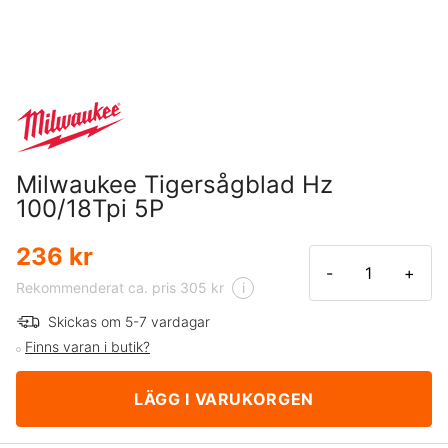
Milwaukee Tigersågblad Hz
100/18Tpi 5P
236 kr
-
+
Rekommenderat ca. pris 305 kr
i
Skickas om 5-7 vardagar
Finns varan i butik?
LÄGG I VARUKORGEN