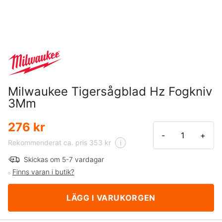
Milwaukee Tigersågblad Hz Fogkniv
3Mm
276 kr
-
+
Rekommenderat ca. pris 353 kr
i
Skickas om 5-7 vardagar
Finns varan i butik?
LÄGG I VARUKORGEN