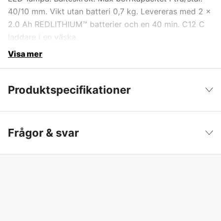
40/10 mm. Vikt utan batteri 0,7 kg. Levereras med 2 x
2.0 Ah REDLITHIUM™ batterier och en 40 min. C12 C
laddare i en väska.
Visa mer
Produktspecifikationer
Drifttyp
Batteridriven
Visa färre
Frågor & svar