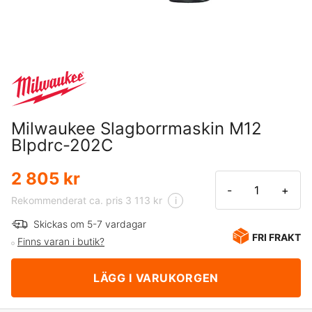
Milwaukee Slagborrmaskin M12
Blpdrc-202C
2 805 kr
-
+
Rekommenderat ca. pris 3 113 kr
i
Skickas om 5-7 vardagar
FRI FRAKT
Finns varan i butik?
LÄGG I VARUKORGEN