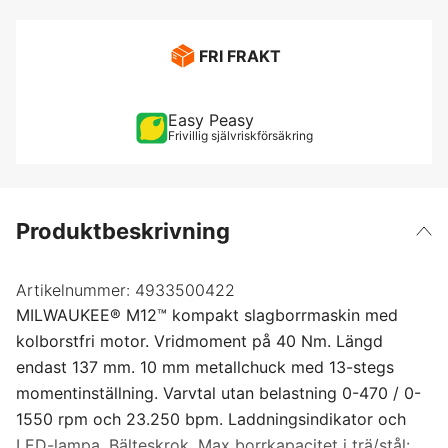
FRI FRAKT
Easy Peasy
Frivillig självriskförsäkring
Produktbeskrivning
Artikelnummer:
4933500422
MILWAUKEE® M12™ kompakt slagborrmaskin med
kolborstfri motor. Vridmoment på 40 Nm. Längd
endast 137 mm. 10 mm metallchuck med 13-stegs
momentinställning. Varvtal utan belastning 0-470 / 0-
1550 rpm och 23.250 bpm. Laddningsindikator och
LED-lampa. Bälteskrok. Max borrkapacitet i trä/stål: