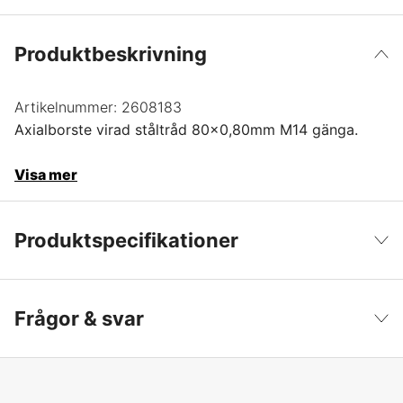
Produktbeskrivning
Artikelnummer:
2608183
Axialborste virad ståltråd 80x0,80mm M14 gänga.
Visa mer
Produktspecifikationer
Typ av skaft/fäste
M14
Visa färre
Frågor & svar
Trådmaterial
Stål
Tråddiameter
0.8 mm