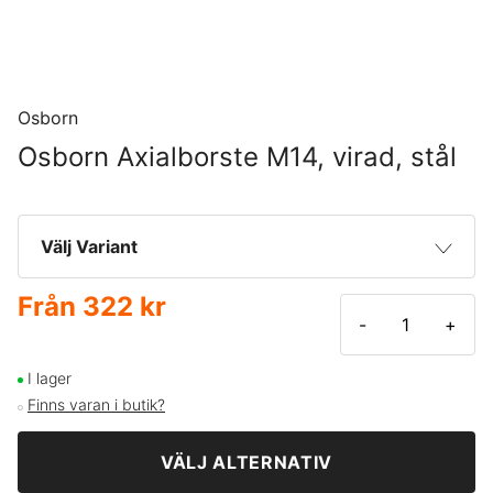
Osborn
Osborn Axialborste M14, virad, stål
Välj Variant
Från
322 kr
80 mm | 0,80 mm
345 kr
-
+
100 mm | 0,80 mm
322 kr
I lager
Finns varan i butik?
VÄLJ ALTERNATIV