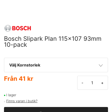
Bosch Slipark Plan 115x107 93mm
10-pack
Välj Kornstorlek
Från
41 kr
40
41 kr
-
+
60
47 kr
I lager
Finns varan i butik?
80
47 kr