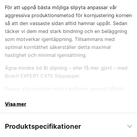
För att uppnå bästa möjliga slipyta anpassar vår
aggressiva produktionsmetod för kornjustering kornen
så att den vassaste sidan alltid hamnar uppåt. Sedan
täcker vi dem med stark bindning och en beläggning
som motverkar igentäppning. Tillsammans med
optimal korntäthet säkerställer detta maximal
hastighet och minimal igensättning.
Ägna mindre tid åt slipning – eller få mer gjort – med
Bosch EXPERT C470 Slippapper.
Passar alla maskiner med kardborre oavsett hålbild.
Visa mer
Produktspecifikationer