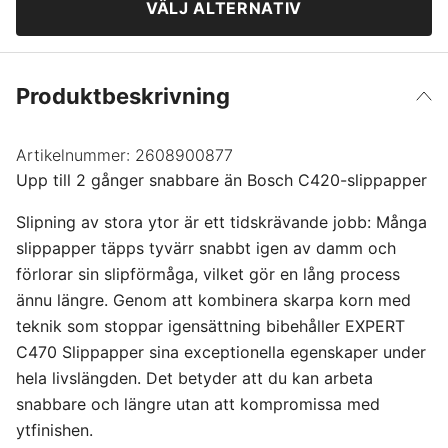
VÄLJ ALTERNATIV
100
45 kr
Produktbeskrivning
120
54 kr
Artikelnummer:
180
2608900877
47 kr
Upp till 2 gånger snabbare än Bosch C420-slippapper
240
50 kr
Slipning av stora ytor är ett tidskrävande jobb: Många
slippapper täpps tyvärr snabbt igen av damm och
320
44 kr
förlorar sin slipförmåga, vilket gör en lång process
ännu längre. Genom att kombinera skarpa korn med
teknik som stoppar igensättning bibehåller EXPERT
400
51 kr
C470 Slippapper sina exceptionella egenskaper under
hela livslängden. Det betyder att du kan arbeta
snabbare och längre utan att kompromissa med
ytfinishen.