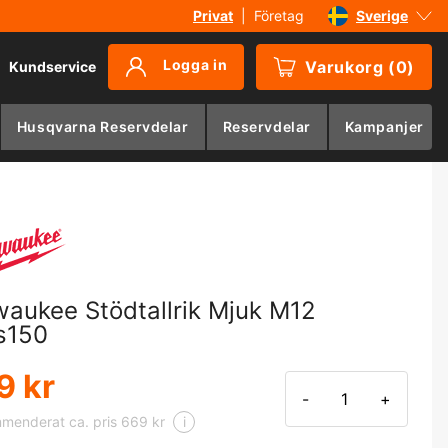
Privat
|
Företag
Sverige
Danmark
Logga in
Varukorg
(
0
)
Kundservice
Suomi
Norge
Husqvarna Reservdelar
Reservdelar
Kampanjer
Deutschland
waukee Stödtallrik Mjuk M12
s150
9 kr
-
+
menderat ca. pris 669 kr
i