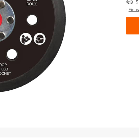
S
Finns