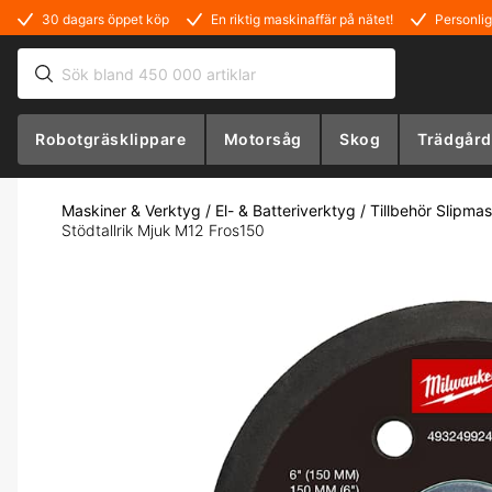
30 dagars öppet köp
En riktig maskinaffär på nätet!
Personlig
Robotgräsklippare
Motorsåg
Skog
Trädgård
Maskiner & Verktyg
/
El- & Batteriverktyg
/
Tillbehör Slipmas
Stödtallrik Mjuk M12 Fros150