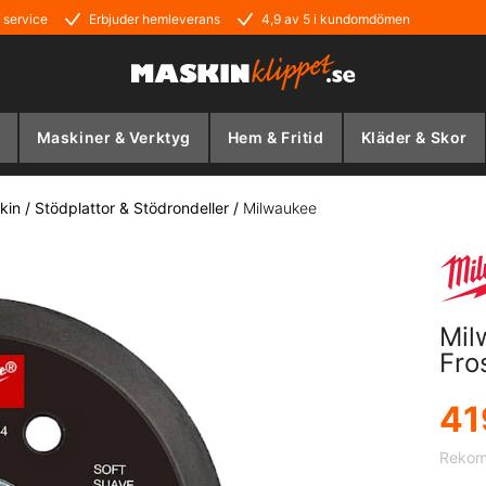
 service
Erbjuder hemleverans
4,9 av 5 i kundomdömen
Maskiner & Verktyg
Hem & Fritid
Kläder & Skor
kin
/
Stödplattor & Stödrondeller
/
Milwaukee
Mil
Fro
41
Rekom