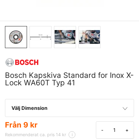
Bosch Kapskiva Standard for Inox X-
Lock WA60T Typ 41
Välj Dimension
Från
9 kr
115 x 1,0 x 22,23 mm
9 kr
-
+
Rekommenderat ca. pris 14 kr
i