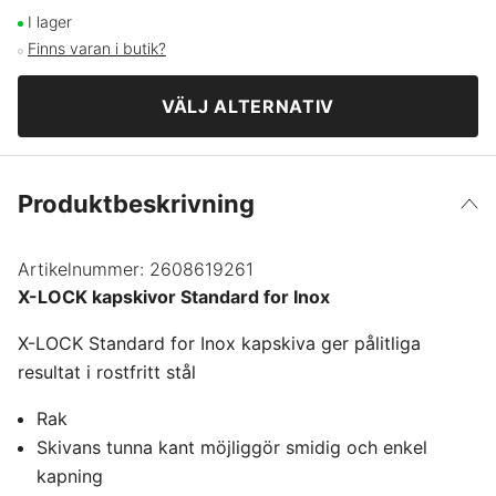
125 x 1,0 x 22,23 mm
11 kr
I lager
Finns varan i butik?
VÄLJ ALTERNATIV
Produktbeskrivning
Artikelnummer:
2608619261
X-LOCK kapskivor Standard for Inox
X-LOCK Standard for Inox kapskiva ger pålitliga
resultat i rostfritt stål
Rak
Skivans tunna kant möjliggör smidig och enkel
kapning