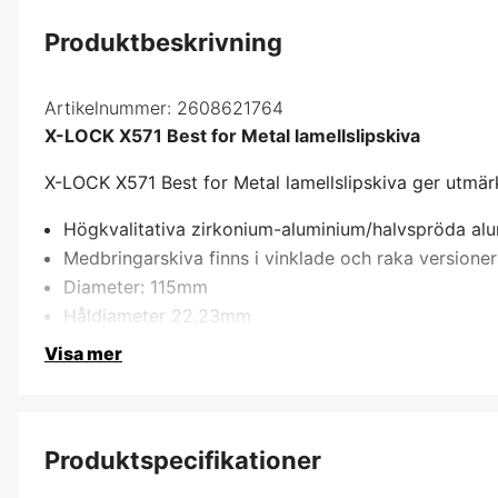
Produktbeskrivning
Artikelnummer:
2608621764
X-LOCK X571 Best for Metal lamellslipskiva
X-LOCK X571 Best for Metal lamellslipskiva ger utmärk
Högkvalitativa zirkonium-aluminium/halvspröda alu
Medbringarskiva finns i vinklade och raka versioner 
Diameter: 115mm
Håldiameter 22,23mm
Visa mer
Produktspecifikationer