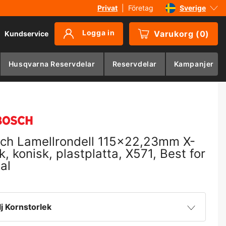
Privat
|
Företag
Sverige
Danmark
Logga in
Varukorg
(
0
)
Kundservice
Suomi
Norge
Husqvarna Reservdelar
Reservdelar
Kampanjer
Deutschland
ch Lamellrondell 115x22,23mm X-
k, konisk, plastplatta, X571, Best for
al
lj Kornstorlek