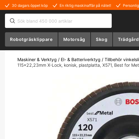
30 dagars öppet köp
En riktig maskinaffär på nätet!
Personlig
Robotgräsklippare
Motorsåg
Skog
Trädgård
Maskiner & Verktyg
/
El- & Batteriverktyg
/
Tillbehör vinkelsl
115x22,23mm X-Lock, konisk, plastplatta, X571, Best for Met