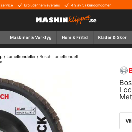
 service
Erbjuder hemleverans
4,9 av 5 i kundomdömen
Maskiner & Verktyg
Hem & Fritid
Kläder & Skor
ip
/
Lamellrondeller
/
Bosch Lamellrondell
al
Bos
Loc
Met
Vä