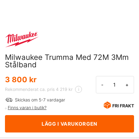
Milwaukee Trumma Med 72M 3Mm
Stålband
3 800 kr
-
+
Rekommenderat ca. pris 4 219 kr
i
Skickas om 5-7 vardagar
FRI FRAKT
Finns varan i butik?
LÄGG I VARUKORGEN