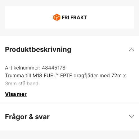
FRI FRAKT
Produktbeskrivning
Artikelnummer:
48445178
Trumma till M18 FUEL™ FPTF dragfjäder med 72m x
3mm stålband
Visa mer
Frågor & svar