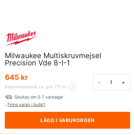
Milwaukee Multiskruvmejsel
Precision Vde 8-I-1
645 kr
-
+
Rekommenderat ca. pris 775 kr
i
Skickas om 5-7 vardagar
Finns varan i butik?
LÄGG I VARUKORGEN