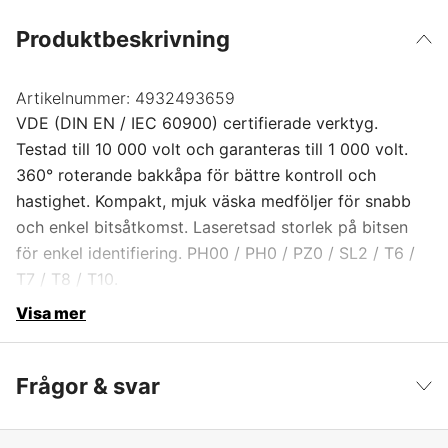
Produktbeskrivning
Artikelnummer:
4932493659
VDE (DIN EN / IEC 60900) certifierade verktyg.
Testad till 10 000 volt och garanteras till 1 000 volt.
360° roterande bakkåpa för bättre kontroll och
hastighet. Kompakt, mjuk väska medföljer för snabb
och enkel bitsåtkomst. Laseretsad storlek på bitsen
för enkel identifiering. PH00 / PH0 / PZ0 / SL2 / T6 /
T7 / T8 / T10.
Visa mer
Frågor & svar