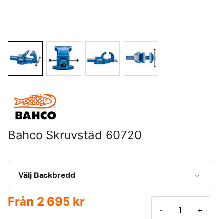
Bahco Skruvstäd 60720
Välj Backbredd
Från
2 695 kr
100 mm
2 695 kr
-
+