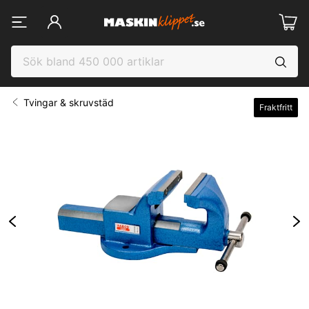
Tvingar & skruvstäd
Fraktfritt