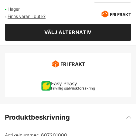
125 mm
2 730 kr
I lager
FRI FRAKT
Finns varan i butik?
150 mm
4 295 kr
VÄLJ ALTERNATIV
FRI FRAKT
Easy Peasy
Frivillig självriskförsäkring
Produktbeskrivning
Artikelnummer:
607201000