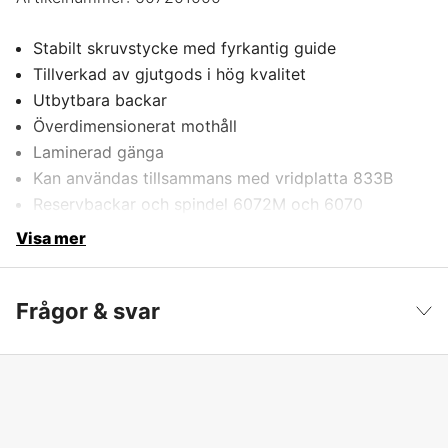
Stabilt skruvstycke med fyrkantig guide
Tillverkad av gjutgods i hög kvalitet
Utbytbara backar
Överdimensionerat mothåll
Laminerad gänga
Kan användas tillsammans med vridplatta 833B
Reservbackar och spindel 6072M och 6070
Visa mer
Frågor & svar