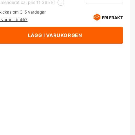
enderat ca. pris 11 365 kr
i
kickas om 3-5 vardagar
FRI FRAKT
 varan i butik?
LÄGG I VARUKORGEN