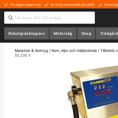
30 dagars öppet köp
En riktig maskinaffär på nätet!
Personlig
Robotgräsklippare
Motorsåg
Skog
Trädgård
Maskiner & Verktyg
/
Kem, oljor och miljöbränsle
/
Tillbehör 
55 230 V