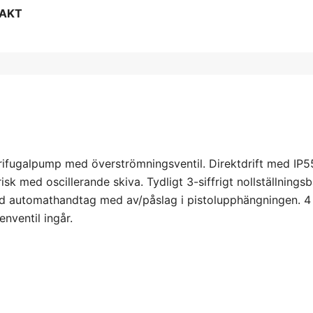
RAKT
rifugalpump med överströmningsventil. Direktdrift med IP
k med oscillerande skiva. Tydligt 3-siffrigt nollställningsb
med automathandtag med av/påslag i pistolupphängningen. 4
enventil ingår.