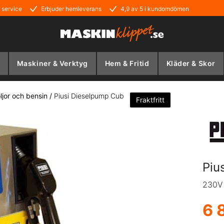
 service
Erbjuder hemleverans
4,9 av 5 i kundomdömen
Maskiner & Verktyg
Hem & Fritid
Kläder & Skor
oljor och bensin
/
Piusi Dieselpump Cub
Fraktfritt
Piu
230V
6 