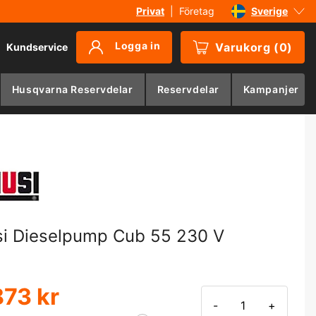
Privat
|
Företag
Sverige
Danmark
Logga in
Varukorg
(
0
)
Kundservice
Suomi
Norge
Husqvarna Reservdelar
Reservdelar
Kampanjer
Deutschland
si Dieselpump Cub 55 230 V
873 kr
-
+