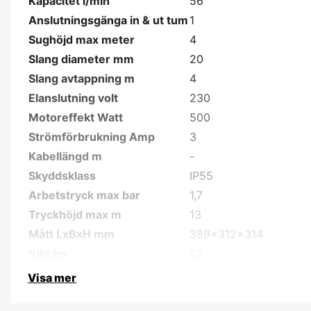
Kapacitet l/min
56
Anslutningsgänga in & ut tum
1
Sughöjd max meter
4
Slang diameter mm
20
Slang avtappning m
4
Elanslutning volt
230
Motoreffekt Watt
500
Strömförbrukning Amp
3
Kabellängd m
-
Skyddsklass
IP55
Arbetstryck max bar
1,7
Tryckhöjd max m
13
Mått LxBxH mm
389x312x314
Vikt kg
23
Visa mer