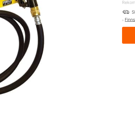
Rekomm
S
Finns