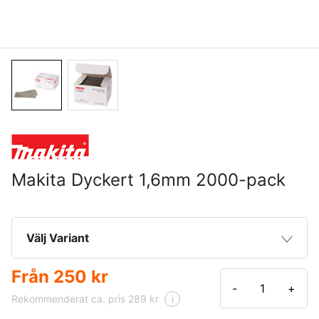
Makita Dyckert 1,6mm 2000-pack
Välj Variant
Från
250 kr
32 x 1,6 mm | 2000-pack
250 kr
-
+
Rekommenderat ca. pris 289 kr
i