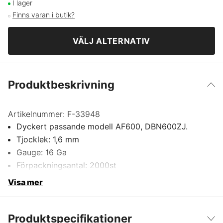
50 x 1,6 mm | 2000-pack
339 kr
I lager
Finns varan i butik?
VÄLJ ALTERNATIV
Produktbeskrivning
Artikelnummer:
F-33948
Dyckert passande modell AF600, DBN600ZJ.
Tjocklek: 1,6 mm
Gauge: 16 Ga
Förpackningsantal: 2000st
Visa mer
Produktspecifikationer