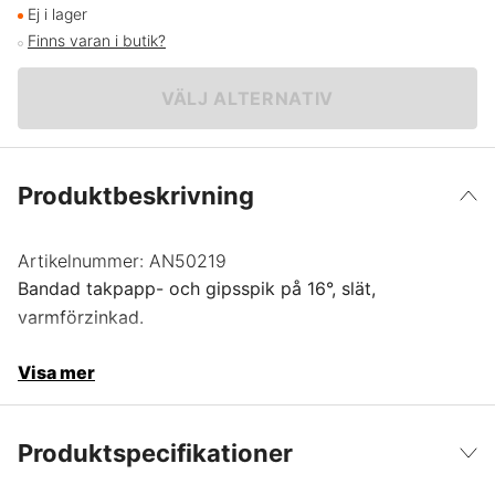
38 x 3,1 mm | Slät | 7200-pack
2 199 kr
Ej i lager
Finns varan i butik?
VÄLJ ALTERNATIV
Produktbeskrivning
Artikelnummer:
AN50219
Bandad takpapp- och gipsspik på 16°, slät,
varmförzinkad.
Visa mer
Produktspecifikationer