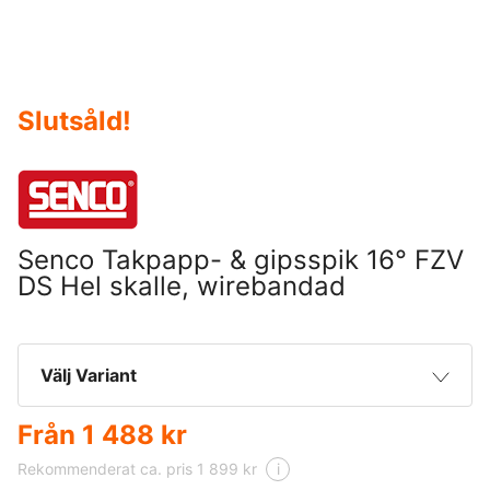
Slutsåld
!
Senco Takpapp- & gipsspik 16° FZV
DS Hel skalle, wirebandad
Välj Variant
Från
1 488 kr
32 x 3,1 mm | Slät | 7200-pack
1 488 kr
Rekommenderat ca. pris 1 899 kr
i