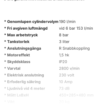
* Genomlupen cylindervolym
190 l/min
* Fri avgiven luftmängd
vid 6 bar 153 l/min
* Max arbetstryck
8 bar
* Tankstorlek
3 liter
* Anslutningsgänga
R Snabbkoppling
* Motoreffekt
1,5 hk
* Skyddsklass
IP20
* Varvtal
2800 v/min
* Elektrisk anslutning
230 volt
* Erfoderlig säkring
10 Amp
* Ljudnivå vid 4 meter
73 dB
* Mått LxBxH
450x285x480 mm
* Vikt
20 kg