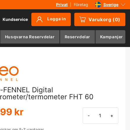
Privat
|
Företag
Sverige
Danmark
Logga in
Varukorg
(
0
)
Kundservice
Suomi
Norge
Husqvarna Reservdelar
Reservdelar
Kampanjer
Deutschland
-FENNEL Digital
rometer/termometer FHT 60
299 kr
-
+
kickas om 5-7 vardagar