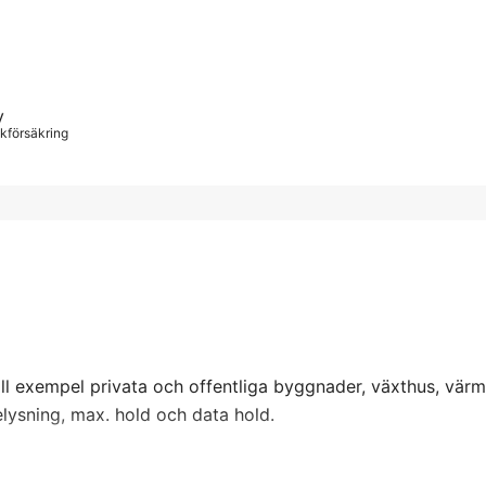
y
iskförsäkring
till exempel privata och offentliga byggnader, växthus, vär
ysning, max. hold och data hold.