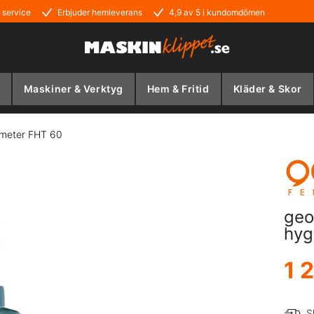
 service
Erbjuder hemleverans
4,9 av 5 i kundomdömen
Maskiner & Verktyg
Hem & Fritid
Kläder & Skor
ometer FHT 60
geo
hyg
1 
S