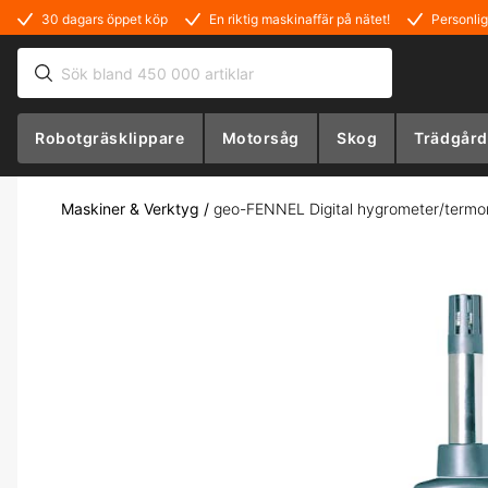
30 dagars öppet köp
En riktig maskinaffär på nätet!
Personlig
Robotgräsklippare
Motorsåg
Skog
Trädgård
Maskiner & Verktyg
/
geo-FENNEL Digital hygrometer/term