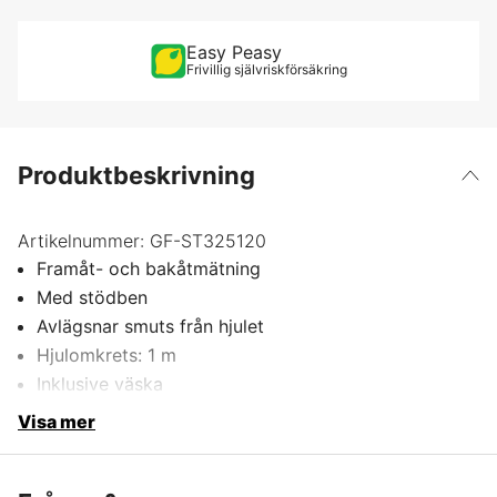
Easy Peasy
Frivillig självriskförsäkring
Produktbeskrivning
Artikelnummer:
GF-ST325120
Framåt- och bakåtmätning
Med stödben
Avlägsnar smuts från hjulet
Hjulomkrets: 1 m
Inklusive väska
Visa mer