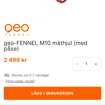
geo-FENNEL M10 mäthjul (med
påse)
2 499 kr
-
+
Skickas om 5-7 vardagar
Finns varan i butik?
LÄGG I VARUKORGEN