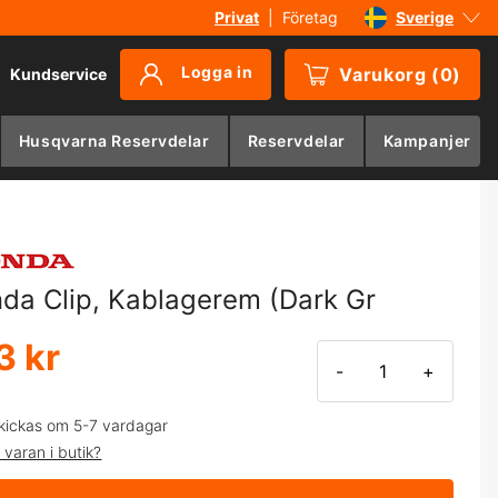
Privat
|
Företag
Sverige
Danmark
Logga in
Varukorg
(
0
)
Kundservice
Suomi
Norge
Husqvarna Reservdelar
Reservdelar
Kampanjer
Deutschland
da Clip, Kablagerem (Dark Gr
3 kr
-
+
kickas om 5-7 vardagar
 varan i butik?