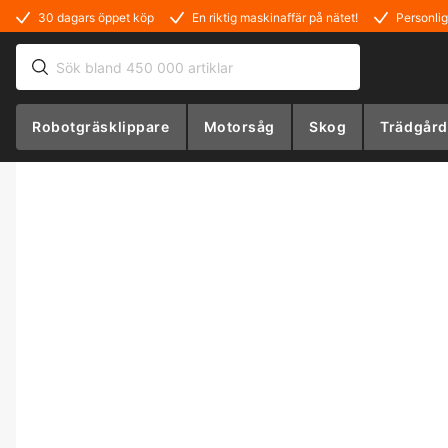
30 dagars öppet köp
En riktig maskinaffär på nätet!
Personlig
Robotgräsklippare
Motorsåg
Skog
Trädgård