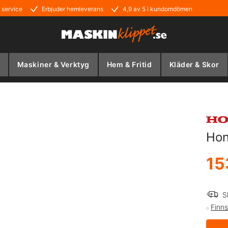
 service
Erbjuder hemleverans
4,9 av 5 i kundomdömen
Maskiner & Verktyg
Hem & Fritid
Kläder & Skor
Hon
15
S
Finns