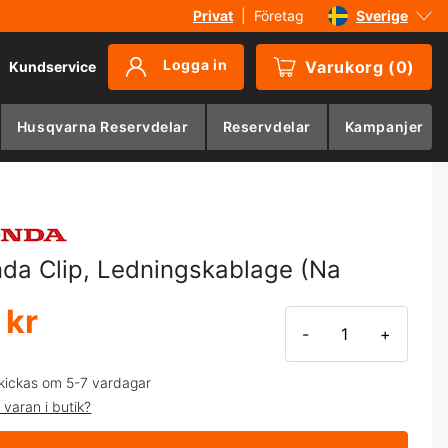
Privat
|
Företag
Sverige
Danmark
Logga in
Varukorg
(
0
)
Kundservice
Suomi
Norge
Husqvarna Reservdelar
Reservdelar
Kampanjer
Deutschland
da Clip, Ledningskablage (Na
 kr
-
+
kickas om 5-7 vardagar
 varan i butik?