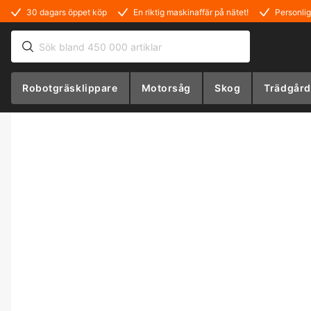
30 dagars öppet köp
En riktig maskinaffär på nätet!
Personlig
Robotgräsklippare
Motorsåg
Skog
Trädgård