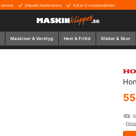
 service
Erbjuder hemleverans
4,9 av 5 i kundomdömen
Maskiner & Verktyg
Hem & Fritid
Kläder & Skor
Hon
55
S
Finns