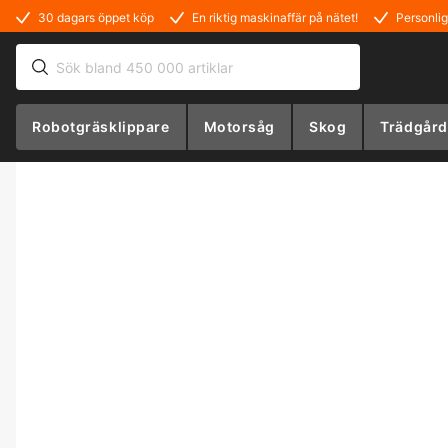
30 dagars öppet köp
En riktig maskinaffär på nätet!
Personlig
Robotgräsklippare
Motorsåg
Skog
Trädgård