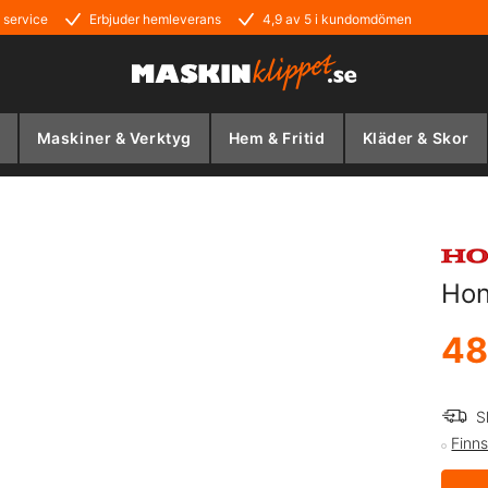
 service
Erbjuder hemleverans
4,9 av 5 i kundomdömen
Maskiner & Verktyg
Hem & Fritid
Kläder & Skor
Hon
48
S
Finns