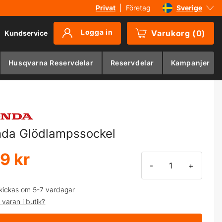
Privat
|
Företag
Sverige
Danmark
Logga in
Varukorg
(
0
)
Kundservice
Suomi
Norge
Husqvarna Reservdelar
Reservdelar
Kampanjer
Deutschland
da Glödlampssockel
9 kr
-
+
kickas om 5-7 vardagar
 varan i butik?