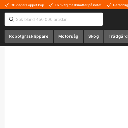
30 dagars öppet köp
En riktig maskinaffär på nätet!
Personlig
Robotgräsklippare
Motorsåg
Skog
Trädgård