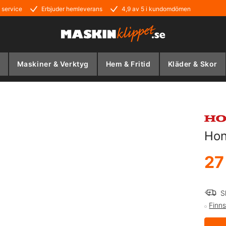
 service
Erbjuder hemleverans
4,9 av 5 i kundomdömen
Maskiner & Verktyg
Hem & Fritid
Kläder & Skor
Ho
27
S
Finns