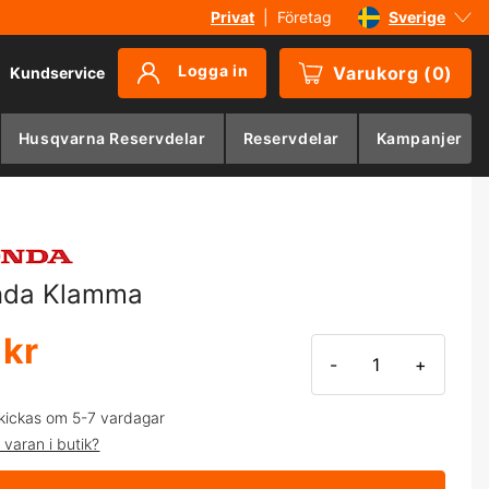
Privat
|
Företag
Sverige
Danmark
Logga in
Varukorg
(
0
)
Kundservice
Suomi
Norge
Husqvarna Reservdelar
Reservdelar
Kampanjer
Deutschland
nda Klamma
 kr
-
+
kickas om 5-7 vardagar
 varan i butik?