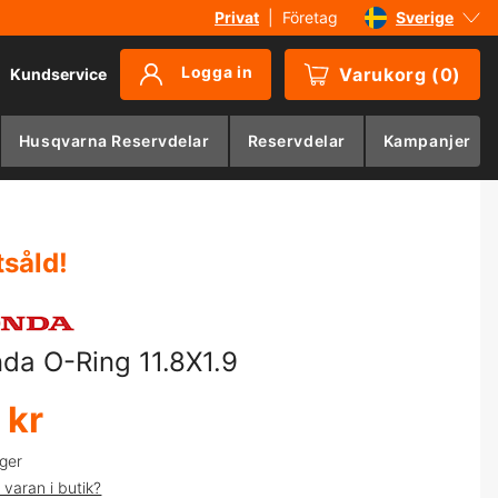
Privat
|
Företag
Sverige
Danmark
Logga in
Varukorg
(
0
)
Kundservice
Suomi
Norge
Husqvarna Reservdelar
Reservdelar
Kampanjer
Deutschland
tsåld
!
da O-Ring 11.8X1.9
 kr
ager
 varan i butik?