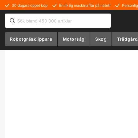
30 dagars öppet köp
En riktig maskinaffär på nätet!
Personlig
Robotgräsklippare
Motorsåg
Skog
Trädgård