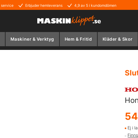
 service
Erbjuder hemleverans
4,9 av 5 i kundomdömen
Maskiner & Verktyg
Hem & Fritid
Kläder & Skor
Slu
Hon
54
Ej i l
Finns