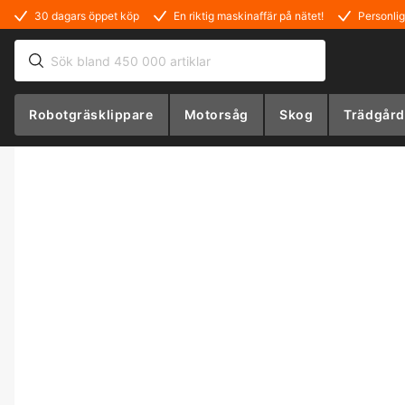
30 dagars öppet köp
En riktig maskinaffär på nätet!
Personlig
Robotgräsklippare
Motorsåg
Skog
Trädgård