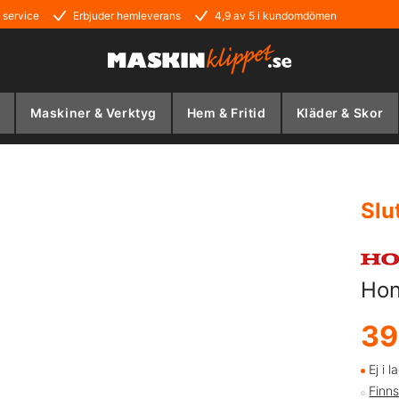
 service
Erbjuder hemleverans
4,9 av 5 i kundomdömen
Maskiner & Verktyg
Hem & Fritid
Kläder & Skor
Slu
Hon
39
Ej i l
Finns