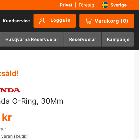
Privat
|
Företag
Sverige
Danmark
Logga in
Varukorg
(
0
)
Kundservice
Suomi
Norge
Husqvarna Reservdelar
Reservdelar
Kampanjer
Deutschland
tsåld
!
da O-Ring, 30Mm
 kr
ager
 varan i butik?