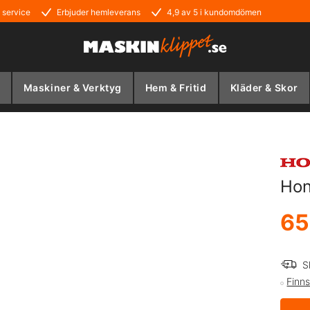
 service
Erbjuder hemleverans
4,9 av 5 i kundomdömen
Maskiner & Verktyg
Hem & Fritid
Kläder & Skor
Hon
65
S
Finns