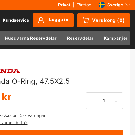
Privat
|
Företag
Sverige
Danmark
Logga in
Varukorg
(
0
)
Kundservice
Suomi
Norge
Husqvarna Reservdelar
Reservdelar
Kampanjer
Deutschland
da O-Ring, 47.5X2.5
 kr
-
+
kickas om 5-7 vardagar
 varan i butik?