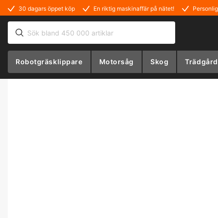
30 dagars öppet köp
En riktig maskinaffär på nätet!
Personlig
Robotgräsklippare
Motorsåg
Skog
Trädgård