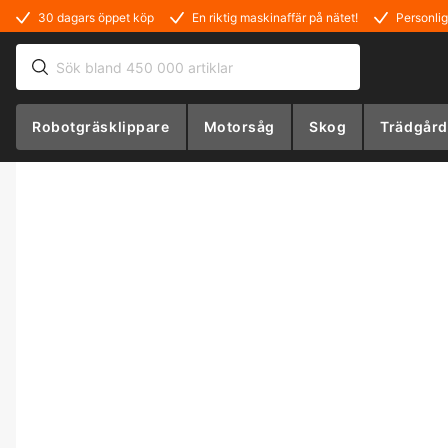
30 dagars öppet köp
En riktig maskinaffär på nätet!
Personlig
Robotgräsklippare
Motorsåg
Skog
Trädgård