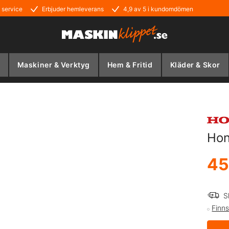
 service
Erbjuder hemleverans
4,9 av 5 i kundomdömen
Maskiner & Verktyg
Hem & Fritid
Kläder & Skor
Hon
45
S
Finns