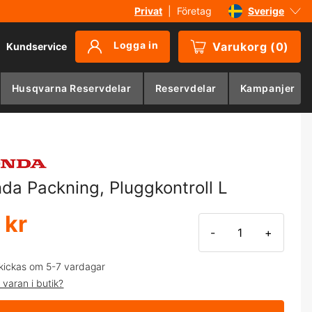
Privat
|
Företag
Sverige
Danmark
Logga in
Varukorg
(
0
)
Kundservice
Suomi
Norge
Husqvarna Reservdelar
Reservdelar
Kampanjer
Deutschland
da Packning, Pluggkontroll L
 kr
-
+
kickas om 5-7 vardagar
 varan i butik?