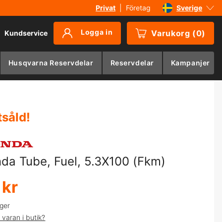
Privat
|
Företag
Sverige
Danmark
Logga in
Varukorg
(
0
)
Kundservice
Suomi
Norge
Husqvarna Reservdelar
Reservdelar
Kampanjer
Deutschland
tsåld
!
da Tube, Fuel, 5.3X100 (Fkm)
 kr
ager
 varan i butik?