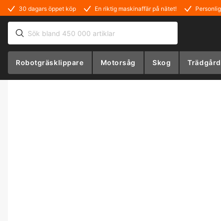
30 dagars öppet köp
En riktig maskinaffär på nätet!
Personlig
Robotgräsklippare
Motorsåg
Skog
Trädgård