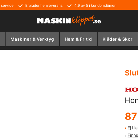
 service
Erbjuder hemleverans
4,9 av 5 i kundomdömen
Maskiner & Verktyg
Hem & Fritid
Kläder & Skor
Slu
Hon
87
Ej i l
Finns