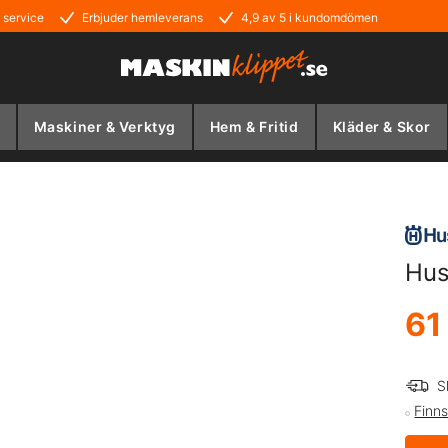
 service
Erbjuder hemleverans
4,9 av 5 i kundomdömen
Maskiner & Verktyg
Hem & Fritid
Kläder & Skor
Hus
61
S
Finns