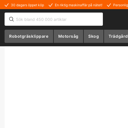
30 dagars öppet köp
En riktig maskinaffär på nätet!
Personlig
Robotgräsklippare
Motorsåg
Skog
Trädgård