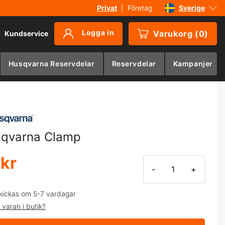
Privat
|
Företag
Sverige
Danmark
Logga in
Varukorg
(
0
)
Kundservice
Suomi
Norge
Husqvarna Reservdelar
Reservdelar
Kampanjer
Deutschland
qvarna Clamp
 kr
-
+
kickas om 5-7 vardagar
 varan i butik?