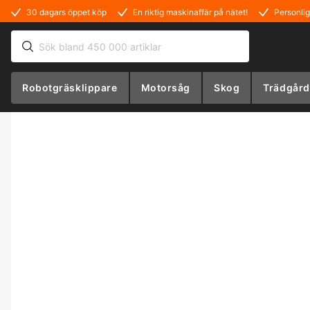
30 dagars öppet köp
En riktig maskinaffär på nätet!
Personlig
Robotgräsklippare
Motorsåg
Skog
Trädgård