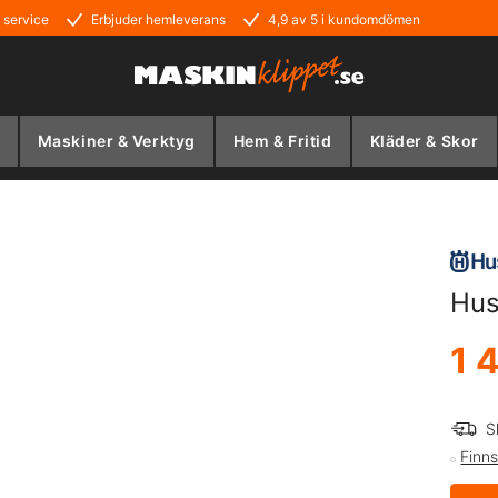
 service
Erbjuder hemleverans
4,9 av 5 i kundomdömen
Maskiner & Verktyg
Hem & Fritid
Kläder & Skor
Hus
1 
S
Finns