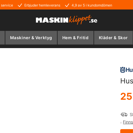
 service
Erbjuder hemleverans
4,9 av 5 i kundomdömen
Maskiner & Verktyg
Hem & Fritid
Kläder & Skor
Hus
25
S
Finns