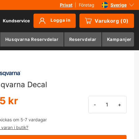
Privat
|
Företag
Sverige
Danmark
Logga in
Varukorg
(
0
)
Kundservice
Suomi
Norge
Husqvarna Reservdelar
Reservdelar
Kampanjer
Deutschland
qvarna Decal
5 kr
-
+
kickas om 5-7 vardagar
 varan i butik?