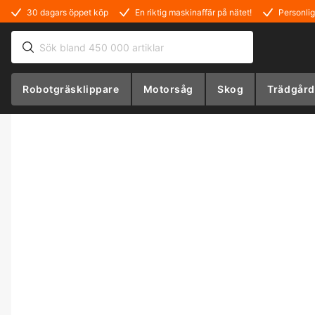
30 dagars öppet köp
En riktig maskinaffär på nätet!
Personlig
Robotgräsklippare
Motorsåg
Skog
Trädgård