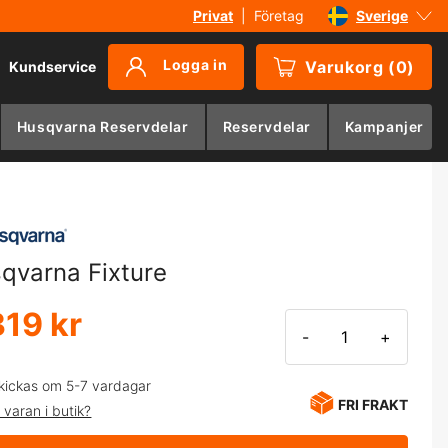
Privat
|
Företag
Sverige
Danmark
Logga in
Varukorg
(
0
)
Kundservice
Suomi
Norge
Husqvarna Reservdelar
Reservdelar
Kampanjer
Deutschland
qvarna Fixture
319 kr
-
+
kickas om 5-7 vardagar
FRI FRAKT
 varan i butik?