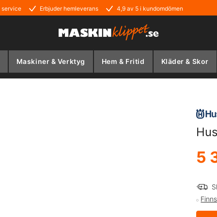
 service
Erbjuder hemleverans
4,9 av 5 i kundomdömen
Maskiner & Verktyg
Hem & Fritid
Kläder & Skor
Hus
5 
S
Finns