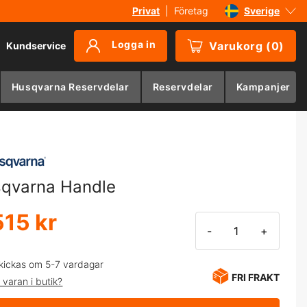
Privat
|
Företag
Sverige
Danmark
Logga in
Varukorg
(
0
)
Kundservice
Suomi
Norge
Husqvarna Reservdelar
Reservdelar
Kampanjer
Deutschland
qvarna Handle
515 kr
-
+
kickas om 5-7 vardagar
FRI FRAKT
 varan i butik?