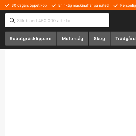
30 dagars öppet köp
En riktig maskinaffär på nätet!
Personlig
Robotgräsklippare
Motorsåg
Skog
Trädgård