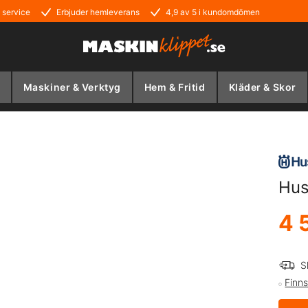
 service
Erbjuder hemleverans
4,9 av 5 i kundomdömen
Maskiner & Verktyg
Hem & Fritid
Kläder & Skor
Hus
4 
S
Finns