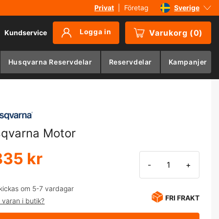
Privat
|
Företag
Sverige
Danmark
Logga in
Varukorg
(
0
)
Kundservice
Suomi
Norge
Husqvarna Reservdelar
Reservdelar
Kampanjer
Deutschland
qvarna Motor
835 kr
-
+
kickas om 5-7 vardagar
FRI FRAKT
 varan i butik?