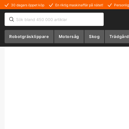
30 dagars öppet köp
En riktig maskinaffär på nätet!
Personlig
Robotgräsklippare
Motorsåg
Skog
Trädgård