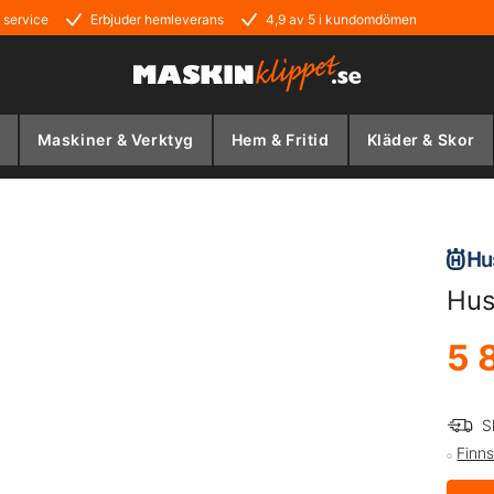
 service
Erbjuder hemleverans
4,9 av 5 i kundomdömen
Maskiner & Verktyg
Hem & Fritid
Kläder & Skor
Hus
5 
S
Finns