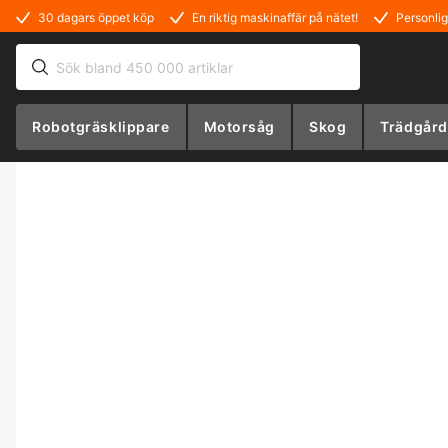
30 dagars öppet köp
En riktig maskinaffär på nätet!
Personlig
Robotgräsklippare
Motorsåg
Skog
Trädgård