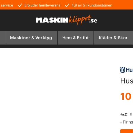
 service
Erbjuder hemleverans
4,9 av 5 i kundomdömen
Maskiner & Verktyg
Hem & Fritid
Kläder & Skor
Hus
10
S
Finns