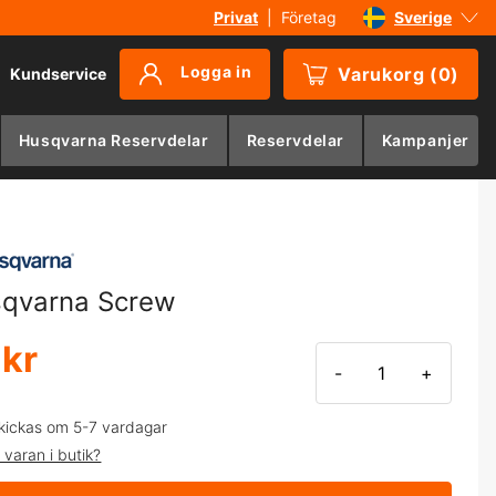
Privat
|
Företag
Sverige
Danmark
Logga in
Varukorg
(
0
)
Kundservice
Suomi
Norge
Husqvarna Reservdelar
Reservdelar
Kampanjer
Deutschland
qvarna Screw
 kr
-
+
kickas om 5-7 vardagar
 varan i butik?