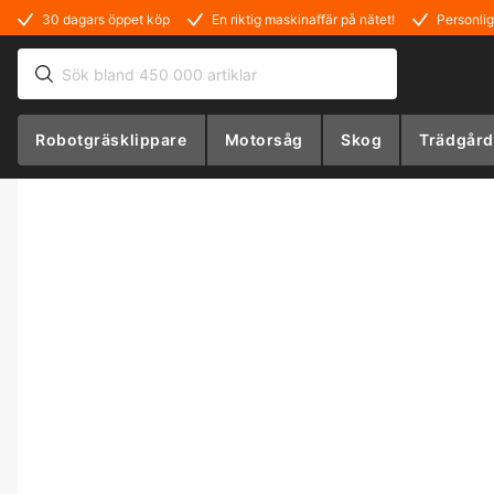
30 dagars öppet köp
En riktig maskinaffär på nätet!
Personlig
Robotgräsklippare
Motorsåg
Skog
Trädgård