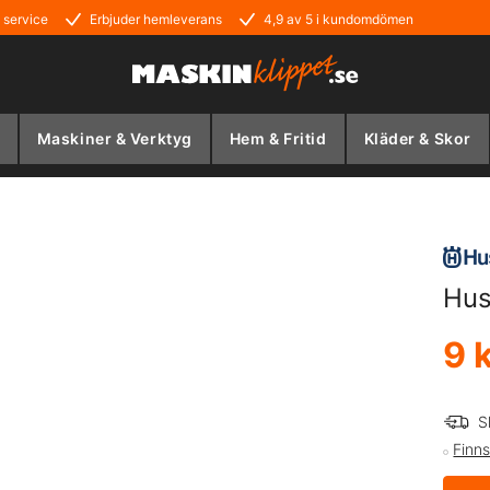
 service
Erbjuder hemleverans
4,9 av 5 i kundomdömen
Maskiner & Verktyg
Hem & Fritid
Kläder & Skor
Hus
9 
S
Finns