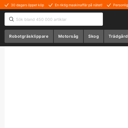
30 dagars öppet köp
En riktig maskinaffär på nätet!
Personlig
Robotgräsklippare
Motorsåg
Skog
Trädgård