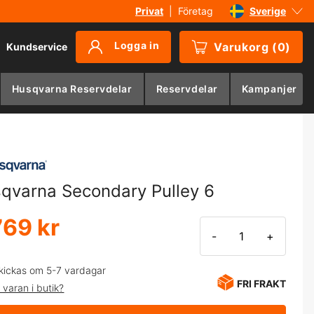
Privat
|
Företag
Sverige
Danmark
Logga in
Varukorg
(
0
)
Kundservice
Suomi
Norge
Husqvarna Reservdelar
Reservdelar
Kampanjer
Deutschland
qvarna Secondary Pulley 6
769 kr
-
+
kickas om 5-7 vardagar
FRI FRAKT
 varan i butik?