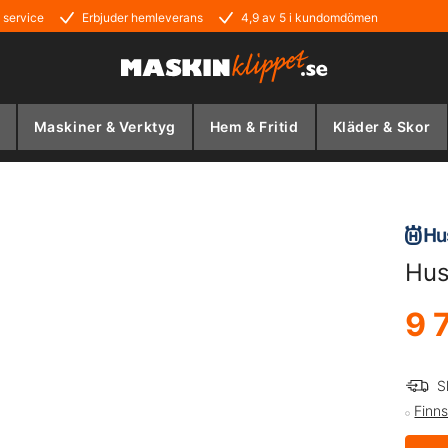
 service
Erbjuder hemleverans
4,9 av 5 i kundomdömen
Maskiner & Verktyg
Hem & Fritid
Kläder & Skor
Hus
9 
S
Finns