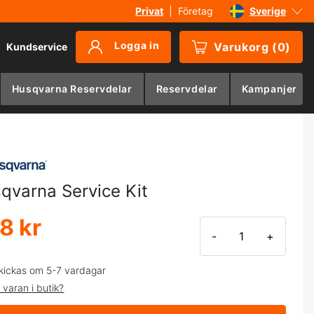
Privat
|
Företag
Sverige
Danmark
Logga in
Varukorg
(
0
)
Kundservice
Suomi
Norge
Husqvarna Reservdelar
Reservdelar
Kampanjer
Deutschland
qvarna Service Kit
8 kr
-
+
kickas om 5-7 vardagar
 varan i butik?