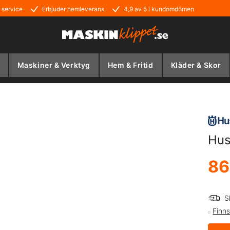
 service
Erbjuder hemleverans
4,9 av 5 i kundomdömen
Maskiner & Verktyg
Hem & Fritid
Kläder & Skor
Hus
86
S
Finns