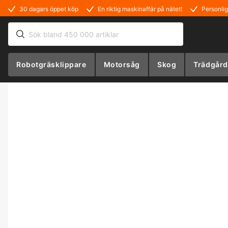
30 dagars öppet köp
En riktig maskinaffär på nätet!
Personlig
Robotgräsklippare
Motorsåg
Skog
Trädgård