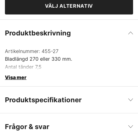
VÄLJ ALTERNATIV
Produktbeskrivning
Artikelnummer:
455-27
Bladlängd 270 eller 330 mm.
Antal tänder 7,5
Visa mer
Produktspecifikationer
Produktfiltrering
Reservblad
Visa färre
Frågor & svar