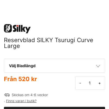
Reservblad SILKY Tsurugi Curve
Large
Välj Bladlängd
Från
520 kr
270 mm
520 kr
-
+
330 mm
590 kr
Skickas om 4-6 veckor
Finns varan i butik?